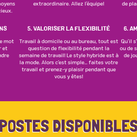
moyens
extraordinaire. Allez l’équipe!
de pla
ieux.
ONS
5. VALORISER LA FLEXIBILITÉ
6. 
re mot
Travail à domicile ou au bureau, tout est
Qu’il 
r et
question de flexibilité pendant la
ou de 
ndre
semaine de travail! Le style hybride est à
de jo
la mode. Alors c’est simple… faites votre
travail et prenez-y plaisir pendant que
vous y êtes!
POSTES DISPONIBLE