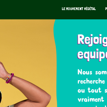
LE MOUVEMENT VÉGÉTAL
Rejoi
equip
Nous som
recherche 
ou tout s
vraiment 