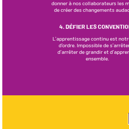
donner à nos collaborateurs les 
de créer des changements audac
4. DÉFIER LES CONVENTI
L’apprentissage continu est not
d’ordre. Impossible de s’arrête
d’arrêter de grandir et d’appre
ensemble.