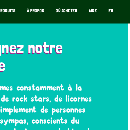
PRODUITS
À PROPOS
OÙ ACHETER
AIDE
FR
gnez notre
e
mes constamment à la
de rock stars, de licornes
implement de personnes
sympas, conscients du