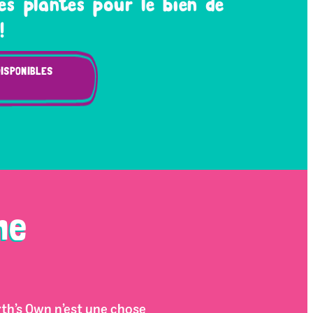
es plantes pour le bien de
!
DISPONIBLES
ne
rth’s Own n’est une chose