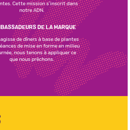
ntes. Cette mission s’inscrit dans
notre ADN.
AMBASSADEURS DE LA MARQUE
s’agisse de dîners à base de plantes
séances de mise en forme en milieu
urnée, nous tenons à appliquer ce
que nous prêchons.
S