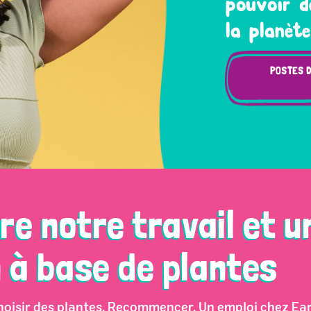
pouvoir d
la planète
POSTES 
re notre travail et u
 à base de plantes
, choisir des plantes. Recommencer. Un emploi chez Ea