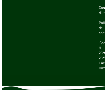
Cond
d’uti
Polit
de
confi
Copy
©
2024
2025
Earth
Own