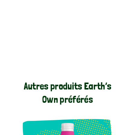
Végane
Végane
Végane
Végane
Autres produits Earth’s
Own préférés​