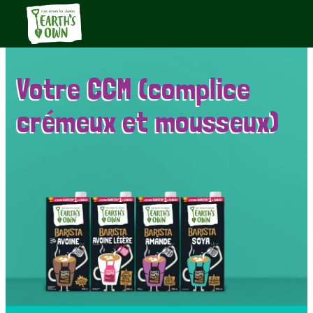
Votre CCM (complice
crémeux et mousseux)