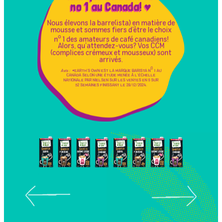
no 1 au Canada! ♥
Nous élevons la barre(ista) en matière de
mousse et sommes fiers d’être le choix
o
n
1 des amateurs de café canadiens!
Alors, qu’attendez-vous? Vos CCM
(complices crémeux et mousseux) sont
arrivés.
O
Avis :
♥
EARTH’S OWN EST LA MARQUE BARISTA N
1 AU
CANADA SELON UNE ÉTUDE MENÉE À L’ÉCHELLE
NATIONALE PAR NIELSEN SUR LES VENTES EN $ SUR
52 SEMAINES FINISSANT LE 28/12/2024.