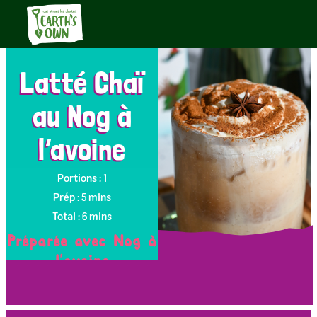
Latté Chaï
au Nog à
l’avoine
Portions : 1
Prép : 5 mins
Total : 6 mins
Préparée avec Nog à
l’avoine