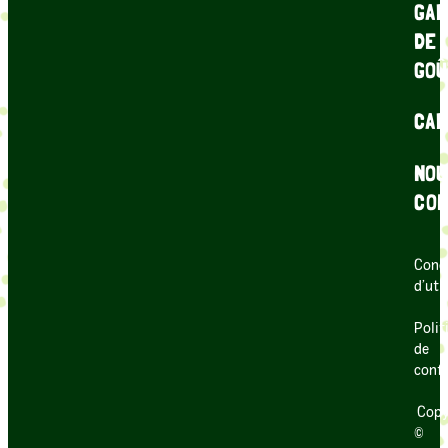
GAR
DE
GOÛ
CAR
NOU
CON
Cond
d’uti
Polit
de
confi
Copy
©