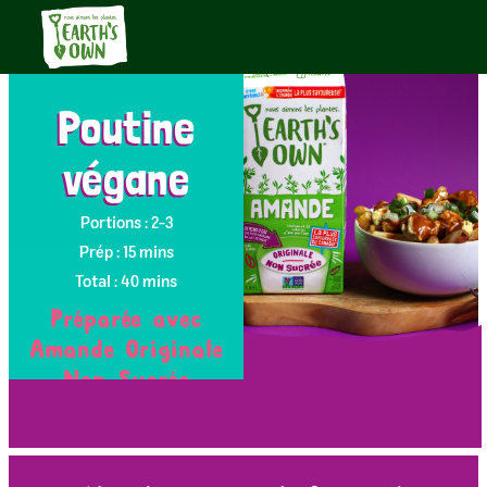
Poutine
végane
Portions : 2-3
Prép : 15 mins
Total : 40 mins
Préparée avec
Amande Originale
Non Sucrée