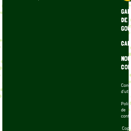
GAR
DE
GOÛ
CAR
NOU
CON
Cond
d’uti
Polit
de
confi
Copy