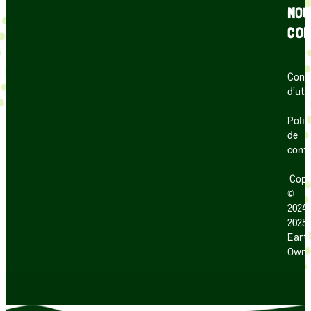
NOU
CON
Cond
d’uti
Polit
de
confi
Copy
©
2024
2025
Earth
Own