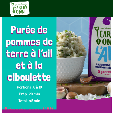
Purée de
pommes de
terre à l’ail
et à la
ciboulette
Portions : 6 à 10
Prép : 20 min
Total : 45 min
Préparée avec L'Alt