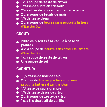
1 c. à soupe de zeste de citron
1 tasse de sucre en cristaux
25 gouttes de colorant alimentaire jaune
2 c. à soupe de fécule de maïs
1/4 de tasse d’eau
2 c. à soupe de
beurre sans produits laitiers
d’Earth’s Own
CROÛTE
200 g de biscuits à la vanille à base de
plantes
4 c. à soupe de
beurre sans produits laitiers
d’Earth’s Own
1 c. à soupe de zeste de citron
Une pincée de sel
GARNITURE
1 1/2 tasse de noix de cajou
2 boîtes de
fromage à la crème sans
produits laitiers d’Earth’s Own
1/3 tasse de sucre granulé
1/4 de tasse de jus de citron
2 c. à soupe de zeste de citron
1 c. à thé d’extrait de vanille