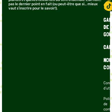
pas le dernier point en fait (ou peut-être que si… mieux
vaut s’inscrire pour le savoir!).
GAR
DE
GOÛ
CAR
NOU
CON
Cond
d’uti
Polit
de
confi