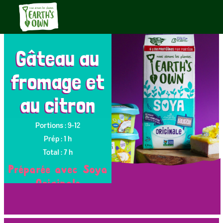
Gâteau au
fromage et
au citron
Portions : 9-12
Prép : 1 h
Total : 7 h
Préparée avec Soya
Originale