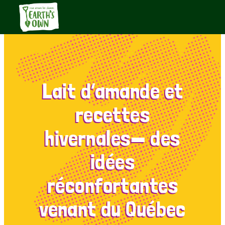
Lait d’amande et
recettes
hivernales— des
idées
réconfortantes
venant du Québec