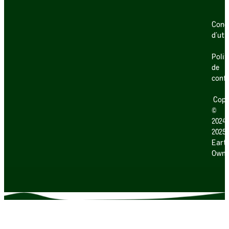
Cond
d’uti
Polit
de
confi
Copy
©
2024
2025
Earth
Own