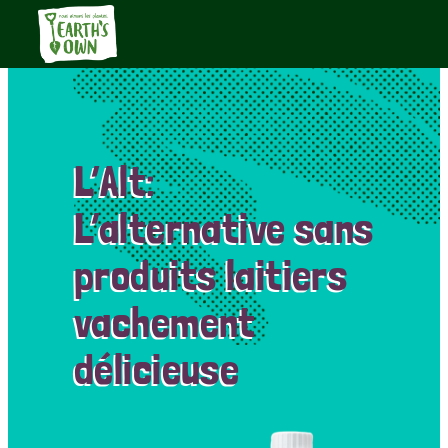
L’Alt:
L’alternative sans
produits laitiers
vachement
délicieuse