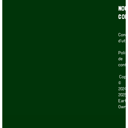
NOU
CON
Cond
d’uti
Polit
de
confi
Copy
©
2024
2025
Earth
Own